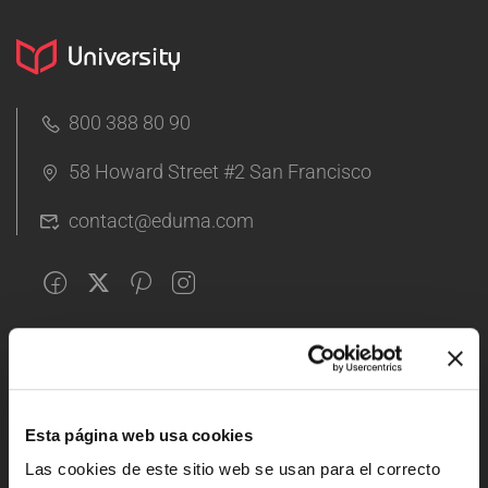
800 388 80 90
58 Howard Street #2 San Francisco
contact@eduma.com
Security & Brand
Report Copyright Infringement
Esta página web usa cookies
Report Security Issue
Las cookies de este sitio web se usan para el correcto