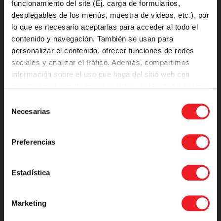
funcionamiento del site (Ej. carga de formularios,
Trademark Notice
desplegables de los menús, muestra de videos, etc.), por
lo que es necesario aceptarlas para acceder al todo el
contenido y navegación. También se usan para
Resources
personalizar el contenido, ofrecer funciones de redes
sociales y analizar el tráfico. Además, compartimos
For Current Students
información sobre el uso que haga del sitio web con
nuestros partners de redes sociales, publicidad y análisis
For Staff
web.
Selección
For Alumni
Necesarias
de
consentimiento
For Visitors
Preferencias
Support Maynooth
Estadística
Support
Marketing
Documentation