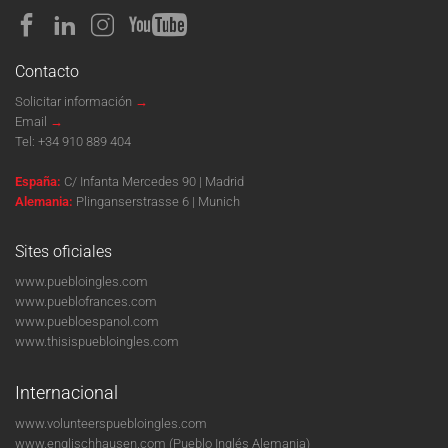
Contacto
Solicitar información
→
Email
→
Tel:
+34 910 889 404
España:
C/ Infanta Mercedes 90 | Madrid
Alemania:
Plinganserstrasse 6 | Munich
Sites oficiales
www.puebloingles.com
www.pueblofrances.com
www.puebloespanol.com
www.thisispuebloingles.com
Internacional
www.volunteerspuebloingles.com
www.englischhausen.com
(Pueblo Inglés Alemania)