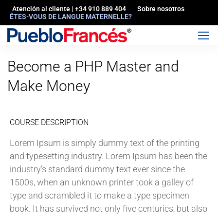
Atención al cliente | +34 910 889 404
Sobre nosotros
ÊTES-VOUS DE LANGUE MATERNELLE?
Become a PHP Master and
Make Money
COURSE DESCRIPTION
Lorem Ipsum is simply dummy text of the printing
and typesetting industry. Lorem Ipsum has been the
industry’s standard dummy text ever since the
1500s, when an unknown printer took a galley of
type and scrambled it to make a type specimen
book. It has survived not only five centuries, but also