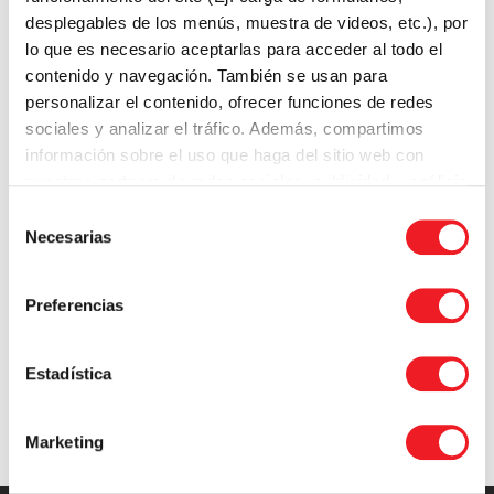
desplegables de los menús, muestra de videos, etc.), por
lo que es necesario aceptarlas para acceder al todo el
contenido y navegación. También se usan para
personalizar el contenido, ofrecer funciones de redes
sociales y analizar el tráfico. Además, compartimos
información sobre el uso que haga del sitio web con
TE PODRÍA GUSTAR
nuestros partners de redes sociales, publicidad y análisis
web.
Selección
Necesarias
de
Introduction LearnPress – LMS plugin
consentimiento
Preferencias
Estadística
Marketing