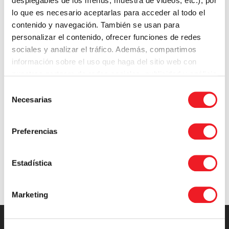
desplegables de los menús, muestra de videos, etc.), por
lo que es necesario aceptarlas para acceder al todo el
contenido y navegación. También se usan para
personalizar el contenido, ofrecer funciones de redes
sociales y analizar el tráfico. Además, compartimos
TE PODRÍA GUSTAR
información sobre el uso que haga del sitio web con
nuestros partners de redes sociales, publicidad y análisis
web.
Selección
From Zero to Hero with Nodejs
Necesarias
de
consentimiento
Preferencias
Estadística
Marketing