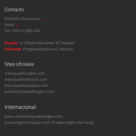
Contacto
Solicitar información
→
Email
→
Tel:
+34 910 889 404
España:
C/ Infanta Mercedes 90 | Madrid
Alemania:
Plinganserstrasse 6 | Munich
Sites oficiales
www.puebloingles.com
www.pueblofrances.com
www.puebloespanol.com
www.thisispuebloingles.com
Internacional
www.volunteerspuebloingles.com
www.englischhausen.com
(Pueblo Inglés Alemania)