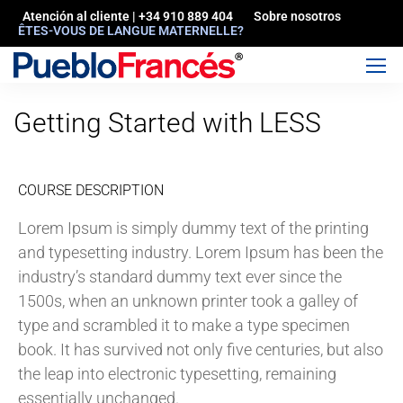
Atención al cliente | +34 910 889 404
Sobre nosotros
ÊTES-VOUS DE LANGUE MATERNELLE?
Getting Started with LESS
COURSE DESCRIPTION
Lorem Ipsum is simply dummy text of the printing
and typesetting industry. Lorem Ipsum has been the
industry’s standard dummy text ever since the
1500s, when an unknown printer took a galley of
type and scrambled it to make a type specimen
book. It has survived not only five centuries, but also
the leap into electronic typesetting, remaining
essentially unchanged.