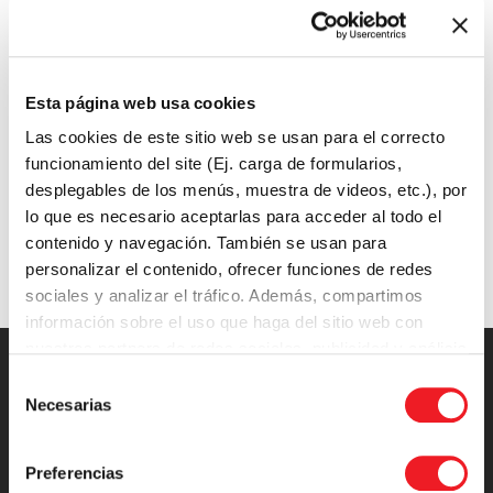
RELATED PROJECTS
Esta página web usa cookies
Las cookies de este sitio web se usan para el correcto
funcionamiento del site (Ej. carga de formularios,
desplegables de los menús, muestra de videos, etc.), por
lo que es necesario aceptarlas para acceder al todo el
contenido y navegación. También se usan para
personalizar el contenido, ofrecer funciones de redes
sociales y analizar el tráfico. Además, compartimos
información sobre el uso que haga del sitio web con
nuestros partners de redes sociales, publicidad y análisis
web.
Selección
Necesarias
de
consentimiento
+34 910 889 404
Preferencias