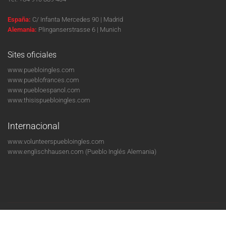
España:
C/ Infanta Mercedes 90 | Madrid
Alemania:
Plinganserstrasse 6 | Munich
Sites oficiales
www.puebloingles.com
www.pueblofrances.com
www.puebloespanol.com
www.thisispuebloingles.com
Internacional
www.volunteerspuebloingles.com
www.englischhausen.com
(Pueblo Inglés Alemania)