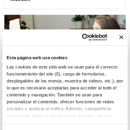
Esta página web usa cookies
Las cookies de este sitio web se usan para el correcto
funcionamiento del site (Ej. carga de formularios,
desplegables de los menús, muestra de videos, etc.), por
lo que es necesario aceptarlas para acceder al todo el
admin
20 de enero de 2022
contenido y navegación. También se usan para
personalizar el contenido, ofrecer funciones de redes
Why You Should Read Every Day
sociales y analizar el tráfico. Además, compartimos
información sobre el uso que haga del sitio web con
Lorem Ipsum is simply dummy text of the
nuestros partners de redes sociales, publicidad y análisis
printing and typesetting industry. Lorem Ipsum
web.