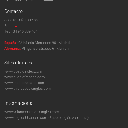
Contacto
Solicitar información
→
Email
→
Tel:
+34 910 889 404
España:
C/ Infanta Mercedes 90 | Madrid
Alemania:
Plinganserstrasse 6 | Munich
Sites oficiales
www.puebloingles.com
www.pueblofrances.com
www.puebloespanol.com
www.thisispuebloingles.com
Internacional
www.volunteerspuebloingles.com
www.englischhausen.com
(Pueblo Inglés Alemania)