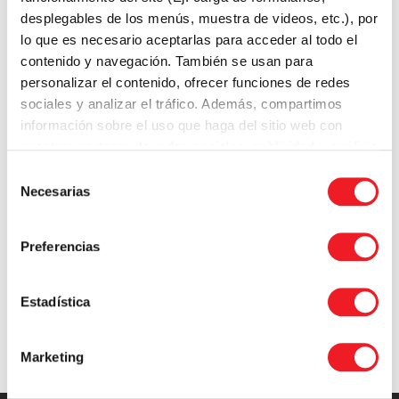
desplegables de los menús, muestra de videos, etc.), por
lo que es necesario aceptarlas para acceder al todo el
contenido y navegación. También se usan para
personalizar el contenido, ofrecer funciones de redes
sociales y analizar el tráfico. Además, compartimos
información sobre el uso que haga del sitio web con
TE PODRÍA GUSTAR
nuestros partners de redes sociales, publicidad y análisis
web.
Selección
Necesarias
de
Introduction LearnPress – LMS plugin
consentimiento
Preferencias
Estadística
Marketing