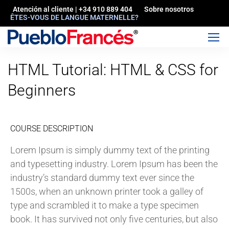
Atención al cliente | +34 910 889 404
Sobre nosotros
ÊTES-VOUS DE LANGUE MATERNELLE?
HTML Tutorial: HTML & CSS for
Beginners
COURSE DESCRIPTION
Lorem Ipsum is simply dummy text of the printing
and typesetting industry. Lorem Ipsum has been the
industry’s standard dummy text ever since the
1500s, when an unknown printer took a galley of
type and scrambled it to make a type specimen
book. It has survived not only five centuries, but also