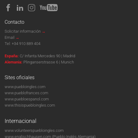
Contacto
Solicitar información
→
Email
→
Tel:
+34 910 889 404
España:
C/ Infanta Mercedes 90 | Madrid
Alemania:
Plinganserstrasse 6 | Munich
Sites oficiales
www.puebloingles.com
www.pueblofrances.com
www.puebloespanol.com
www.thisispuebloingles.com
Internacional
www.volunteerspuebloingles.com
www.englischhausen.com
(Pueblo Inglés Alemania)