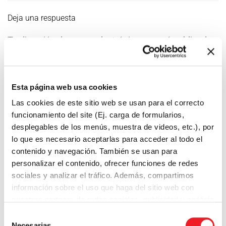
Deja una respuesta
Tu dirección de correo electrónico no será publicada.
Los campos obligatorios están marcados con
*
Esta página web usa cookies
Las cookies de este sitio web se usan para el correcto
funcionamiento del site (Ej. carga de formularios,
desplegables de los menús, muestra de videos, etc.), por
lo que es necesario aceptarlas para acceder al todo el
contenido y navegación. También se usan para
personalizar el contenido, ofrecer funciones de redes
sociales y analizar el tráfico. Además, compartimos
información sobre el uso que haga del sitio web con
nuestros partners de redes sociales, publicidad y análisis
web.
Selección
Necesarias