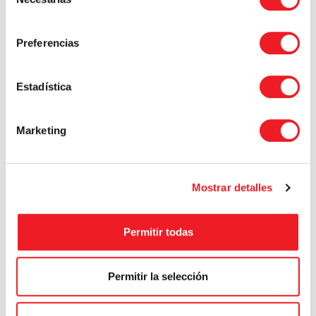
de
consentimiento
Preferencias
Estadística
Marketing
1597
6
51
43
Days
Hrs
Mins
Secs
Mostrar detalles
Permitir todas
Comprar boleto
Permitir la selección
Total de las ranuras
200